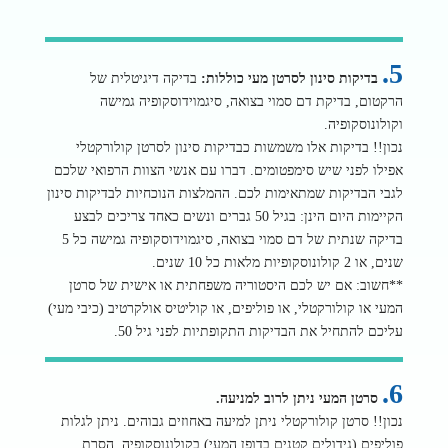
5.
בדיקות סינון לסרטן מעי כוללות:
בדיקה דיגיטלית של
הרקטום, בדיקת דם סמוי בצואה, סיגמוידוסקופיה גמישה
וקולונוסקופיה.
נכון!! בדיקות אלו משמשות כבדיקות סינון לסרטן קולורקטלי
אפילו לפני שיש סימפטומים. דברו עם אנשי הצוות הרפואי שלכם
לגבי הבדיקות שמתאימות לכם. ההמלצות הנוכחיות לבדיקות סינון
הקיימות היום הינן: בגיל 50 גברים ונשים כאחד צריכים לבצע
בדיקה שנתית של דם סמוי בצואה, סיגמוידוסקופיה גמישה כל 5
שנים, או 2 קולונוסקופיות מלאות כל 10 שנים.
**חשוב: אם יש לכם היסטוריה משפחתית או אישית של סרטן
המעי או קולורקטלי, או פוליפים, או קוליטיס אולקרטיב (כיבי מעי)
עליכם להתחיל את הבדיקות התקופתיות לפני גיל 50.
6.
סרטן המעי ניתן לרוב למניעה.
נכון!! סרטן קולורקטלי ניתן למיעה באחוזים גבוהים. ניתן לגלות
פוליפים (גידולים קטנים בדופן המעי) בקולונוסקופיה. הסרת