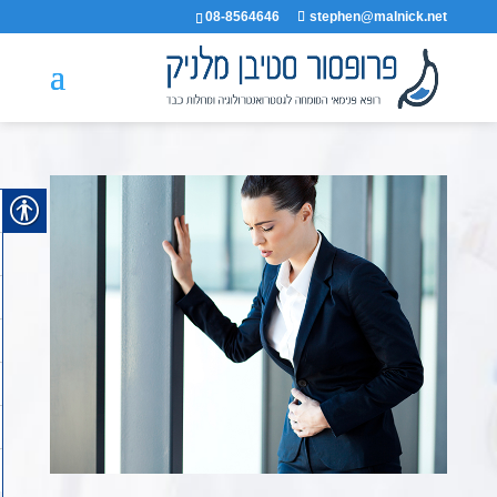
08-8564646
stephen@malnick.net